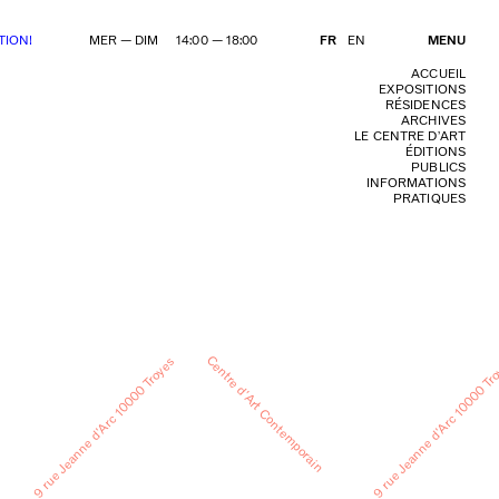
TION!
MER — DIM 14:00 — 18:00
FR
EN
MENU
ACCUEIL
EXPOSITIONS
RÉSIDENCES
ARCHIVES
LE CENTRE D’ART
ÉDITIONS
PUBLICS
INFORMATIONS
PRATIQUES
Centre d’Art Contemporain
9 rue Jeanne d’Arc 10000 Troyes
9 rue Jeanne d’Arc 10000 Tr