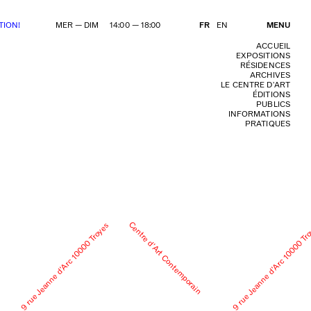
TION!
MER — DIM 14:00 — 18:00
FR
EN
MENU
ACCUEIL
EXPOSITIONS
RÉSIDENCES
ARCHIVES
LE CENTRE D’ART
ÉDITIONS
PUBLICS
INFORMATIONS
PRATIQUES
Centre d’Art Contemporain
9 rue Jeanne d’Arc 10000 Troyes
9 rue Jeanne d’Arc 10000 Tr