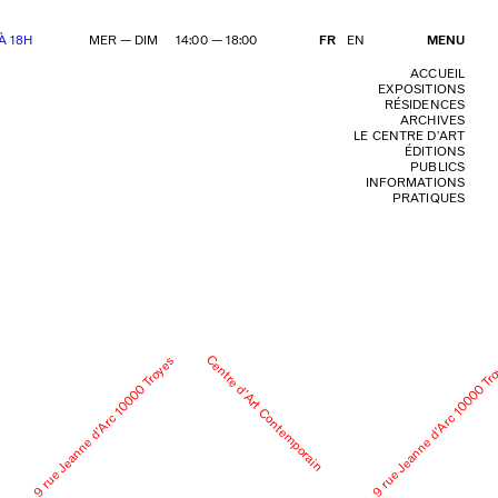
À 18H
MER — DIM 14:00 — 18:00
FR
EN
MENU
ACCUEIL
EXPOSITIONS
RÉSIDENCES
ARCHIVES
LE CENTRE D’ART
ÉDITIONS
PUBLICS
INFORMATIONS
PRATIQUES
Centre d’Art Contemporain
9 rue Jeanne d’Arc 10000 Troyes
9 rue Jeanne d’Arc 10000 Tr