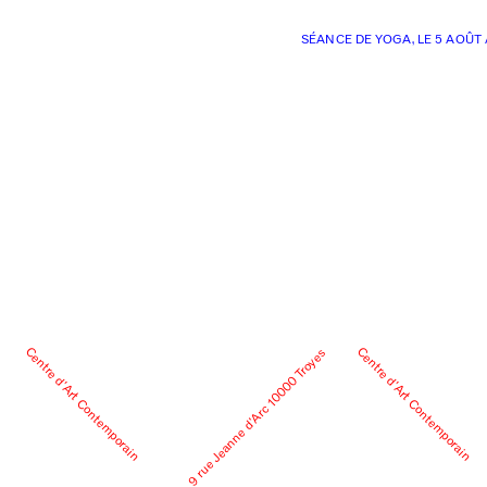
SÉANCE DE YOGA, LE 5 AOÛT 
Centre d’Art Contemporain
Centre d’Art Contemporain
9 rue Jeanne d’Arc 10000 Troyes