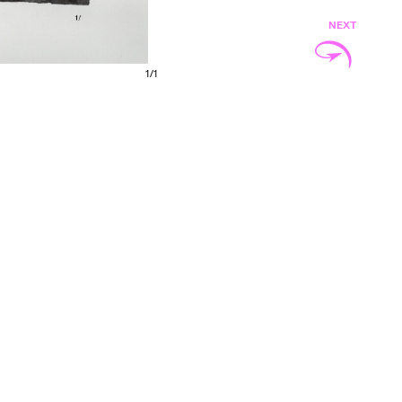
NEXT
1
/
1