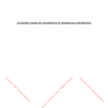
Consulter toutes les expositions et résidences précédentes
Centre d’Art Contemporain
Centre d’Art Contemporain
9 rue Jeanne d’Arc 10000 Troyes