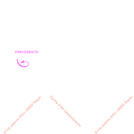
PRÉCÉDENTE
Centre d’Art Contemporain
9 rue Jeanne d’Arc 10000 Troyes
9 rue Jeanne d’Arc 10000 Troyes