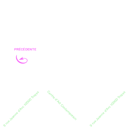
PRÉCÉDENTE
Centre d’Art Contemporain
9 rue Jeanne d’Arc 10000 Troyes
9 rue Jeanne d’Arc 10000 Troyes