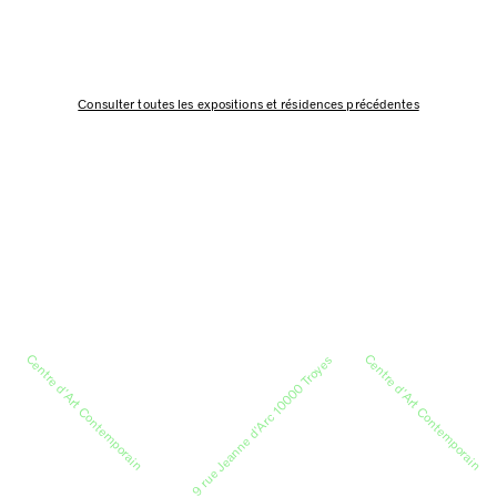
Consulter toutes les expositions et résidences précédentes
Centre d’Art Contemporain
Centre d’Art Contemporain
9 rue Jeanne d’Arc 10000 Troyes