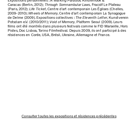
Expositions personnelles :
A Walking Paradox,
Kinderhook &
Caracas
(Berlin, 2012);
Through Somnambular Laws
, Fracidf Le Plateau
(Paris, 2012);
Life Ticket
, Centre d’art contemporain Les Églises (Chelles,
2009-2010);
Wheels of Memory
, Centre d’art contemporain La Synagogue
de Delme (2009). Expositions collectives :
The Eleventh Letter
, Kunstverein
Potsdam e.V. (2010/2011);
Void of Memory
, Platform Seoul (2009). Leurs
films ont été montrés dans plusieurs festivals comme le FID Marseille, Hors
Pistes, Doc Lisboa, Torino Filmfestival. Depuis 2009, ils ont participé à des
résidences en Corée, USA, Brésil, Ukraine, Allemagne et France.
Consulter toutes les expositions et résidences précédentes